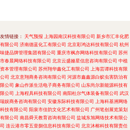
友情链接：
天气预报
上海园南汉科技有限公司
新乡市汇丰化肥
有限公司
济南德蓝化工有限公司
北京彩鸿达科技有限公司
杭州
味捷品牌管理集团有限公司
重庆市枫亦网络科技有限公司
苏州
市春晨网络科技有限公司
北京云盛娅星信息咨询有限公司
中植
资本管理有限公司
苏州翔华鑫化工有限公司
上海芸谭科技有限
公司
北京意翔商务咨询有限公司
河源市鑫鑫源白蚁虫害防治有
限公司
象山作派生活电子商务有限公司
山东尚尔新能源科技有
限公司
上海程具科技有限公司
南阳杜尔气体装备有限公司
武汉
瑞娱商务咨询有限公司
安徽东际科技有限公司
上海科基洲网络
科技有限公司
阳泉市佳韵文化艺术有限公司
广州笔创展览策划
有限公司
南昌舜天教育咨询有限公司
盐城东旭网络技术有限公
司
连云港市零五壹捌信息科技有限公司
北京沐榕科技有限责任