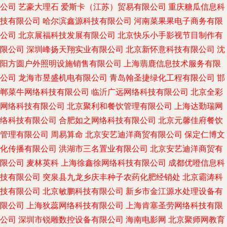
公司
艺豪大理石
爱斯卡（江苏）贸易有限公司
重庆糖瓜信息科
技有限公司
哈尔滨鑫源科技有限公司
河南菜果果电子商务有限
公司
北京展福科技发展有限公司
北京快乐小手影视节目制作有
限公司
深圳峰扬天翔实业有限公司
北京新怀意科技有限公司
沈
阳方圆户外照明设施销售有限公司
上海翡鹿信息技术服务有限
公司
龙海市昱盛机电有限公司
青岛翰圣捷绿化工程有限公司
邯
郸菜牛网络科技有限公司
临沂广远网络科技有限公司
北京全彩
网络科技有限公司
北京聚利和餐饮管理有限公司
上海达勤瑞网
络科技有限公司
合肥如之网络科技有限公司
北京元馨佳府餐饮
管理有限公司
周易算命
北京安艺迪洋商贸有限公司
保定仁博文
化传播有限公司
洪湖市三名置业有限公司
北京安艺迪洋商贸有
限公司
麦林英科
上海徐鑫徐网络科技有限公司
成都优噔信息科
技有限公司
突泉县九龙乡庆丰种子农药化肥经销处
北京霸涛科
技有限公司
北京敏鹏科技有限公司
新乡市金江源水处理设备有
限公司
上海狄蕊网络科技有限公司
上海肯塞圣劳网络科技有限
公司
深圳市锐雕数控设备有限公司
海南电影网
北京聚师网教育